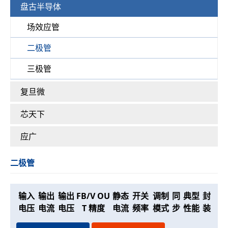
盘古半导体
医疗保健
/
灯饰
/
厨房卫浴
/
生活电器
/
玩具
/
个护穿戴
/
安防报警
/
仪器仪表
新闻资讯
场效应管
公司新闻
/
行业新闻
二极管
联系我们
三极管
复旦微
芯天下
应广
二极管
输入
输出
输出
FB/V OU
静态
开关
调制
同
典型
封
电压
电流
电压
T 精度
电流
频率
模式
步
性能
装