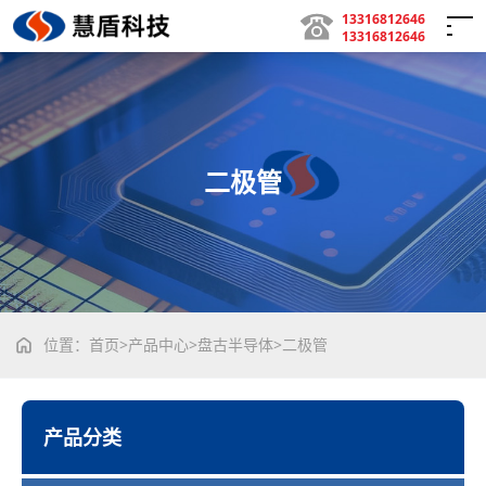
13316812646
13316812646
首页
二极管
关于我们
公司简介
/
荣誉资质
产品中心
位置：
首页
>
产品中心
>
盘古半导体
>
二极管
盘古半导体
/
复旦微
/
芯天下
/
应广
烧录代工
管装烧录
/
卷装烧录
/
托盘烧录
/
编带服务
产品分类
产品开发