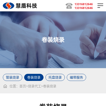
13316812646
13316812646
首页
卷装烧录
关于我们
公司简介
/
荣誉资质
产品中心
盘古半导体
/
复旦微
/
芯天下
/
应广
管装烧录
卷装烧录
托盘烧录
编带服务
烧录代工
位置：
首页
>
烧录代工
>
卷装烧录
管装烧录
/
卷装烧录
/
托盘烧录
/
编带服务
产品开发