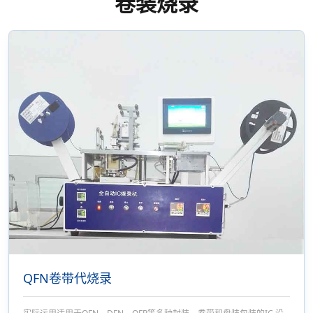
卷装烧录
医疗保健
/
灯饰
/
厨房卫浴
/
生活电器
/
玩具
/
个护穿戴
/
安防报警
/
仪器仪表
新闻资讯
公司新闻
/
行业新闻
联系我们
QFN卷带代烧录