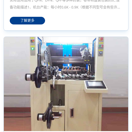
实际运用适用于QFN、DFN、QFP等多种封装，卷带和盘装包装的IC.设
备功能描述1、机台产能：每小时0.6K - 0.9K（根据不同型号会有些许变
化)；2、飞达卷带进料或盘装进料,也可不用烧录直接盘装转卷装,上下料
了解更多
方式可以由程序切换；3、自主控制系统，计数精准，触摸屏操作界面直
观简便，符合人性化设计；4、高精度取放料机械手，通过控制系统实时
监控，机械手不空取不落料，位置精准，效率高；5、可选配: