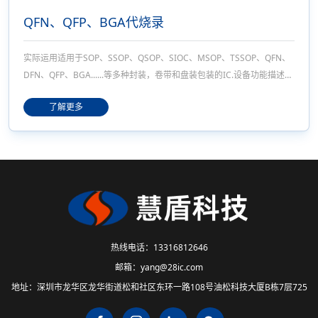
QFN、QFP、BGA代烧录
实际运用适用于SOP、SSOP、QSOP、SIOC、MSOP、TSSOP、QFN、
DFN、QFP、BGA......等多种封装，卷带和盘装包装的IC.设备功能描述
1、机台产能：每小时0.6K - 0.9K（根据不同型号会有些许变化)；2、飞
了解更多
达卷带进料或盘装进料,也可不用烧录直接盘装转卷装,上下料方式可以由
程序切换；3、自主控制系统，计数精准，触摸屏操作界面直观简便，符
合人性化设计；4、高精度取放料
热线电话：
13316812646
邮箱：
yang@28ic.com
地址：
深圳市龙华区龙华街道松和社区东环一路108号油松科技大厦B栋7层725